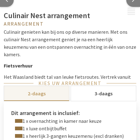
MENU
Culinair Nest arrangement
ARRANGEMENT
Culinair genieten kan bij ons op diverse manieren. Met ons
culinair Nest arrangement geniet je na een heerlijk
keuzemenu van een ontspannen overnachting in één van onze
kamers.
Fietsverhuur
Het Waasland biedt tal van leuke fietsroutes. Vertrek vanuit
KIES UW ARRANGEMENT
Hotel Beveren en volg de knooppunten voor een heerlijke
fietstocht. Je kunt je eigen fiets gebruiken, en elektrische
2-daags
3-daags
fietsen kunnen bij ons worden opgeladen. Of maak gebruik
van
onze fietsverhuur
. Voor slechts €15,00 per persoon per
Dit arrangement is inclusief:
dag kun je genieten van een comfortabele fiets. We verhuren
1 x overnachting in kamer naar keuze
ook elektrische fietsen voor €30,00 per persoon per dag. Er
1 x luxe ontbijtbuffet
wordt een borg van €50,00 per fiets gevraagd. Ontdek de
1 x heerlijk 3-gangen keuzemenu (excl dranken)
fietsroutes uit de buurt
hier
.