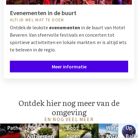
Evenementen in de buurt
ALTIJD WEL WAT TE DOEN
Ontdek de leukste
evenementen
in de buurt van Hotel
Beveren. Van sfeervolle festivals en concerten tot
sportieve activiteiten en lokale markten: er is altijd iets
te beleven in de regio.
Meer informatie
Ontdek hier nog meer van de
omgeving
EN NOG VEEL MEER
Pathé
ZOO
Boot
Waterbus
Up
Antwerpen
huren
Antwerpen
Ball