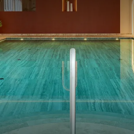
se toestellen. Onze fitnessruimte is buiten Boost wellness geleg
Het gebruik van onze fitness is
gratis voor hotelgasten
.
 een
loopband | leg curl/leg extension | overhead press | lat pull dow
ent bike
Een verfrissende duik bij Boost
ZWEMBAD