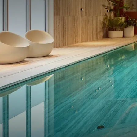
fitnessruimte met diver
verderop in het hotel. 
In onze fitness vind je:
| hometrainer | recumb