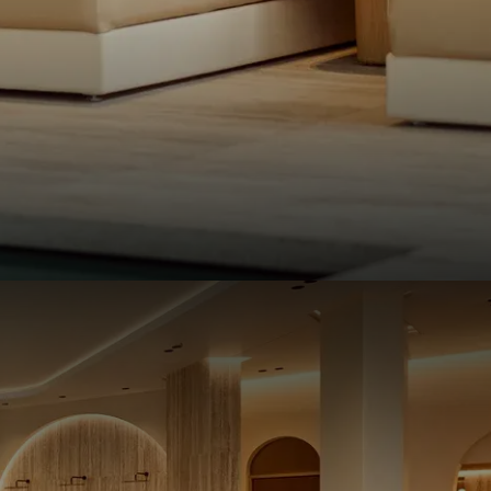
t Wellness.
en is
dagelijks
enzwembad in Boost
oor kids | verkwikkende
 de QR-code en plaats
embadterras. Wanneer je
 jezelf in onze