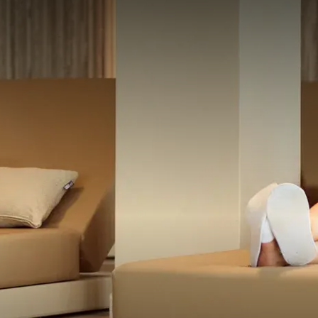
EEN VERFRISSENDE DUIK
panning in het 12-meter lange verwarmde indoor zwembad v
geef het beste van jezelf in onze fitness.