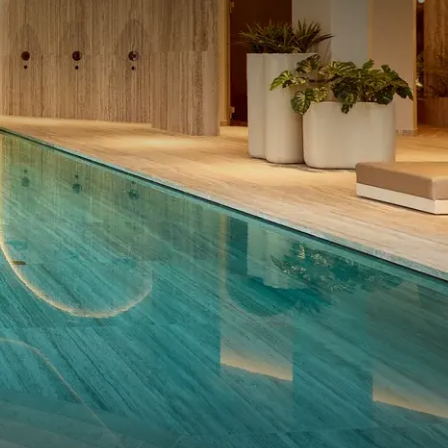
en en bevindt zich
n | crossfit | leg press