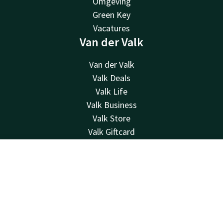
Omgeving
Green Key
Vacatures
Van der Valk
Van der Valk
Valk Deals
Valk Life
Valk Business
Valk Store
Valk Giftcard
Overige Hotels
Contact
Contact
Account
NL
24u bereikbaar - lokaal tarief
Boek nu
+32 3 775 86 23
Bereikbaar via mail
info@hotelbeveren.be