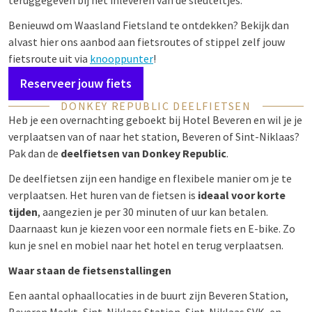
teruggegeven bij het inleveren van de sleuteltjes.
Benieuwd om Waasland Fietsland te ontdekken? Bekijk dan
alvast
hier
ons aanbod aan fietsroutes of stippel zelf jouw
fietsroute uit via
knooppunter
!
Reserveer jouw fiets
DONKEY REPUBLIC DEELFIETSEN
Heb je een overnachting geboekt bij Hotel Beveren en wil je je
verplaatsen van of naar het station, Beveren of Sint-Niklaas?
Pak dan de
deelfietsen van Donkey Republic
.
De deelfietsen zijn een handige en flexibele manier om je te
verplaatsen. Het huren van de fietsen is
ideaal voor korte
tijden
, aangezien je per 30 minuten of uur kan betalen.
Daarnaast kun je kiezen voor een normale fiets en E-bike. Zo
kun je snel en mobiel naar het hotel en terug verplaatsen.
Waar staan de fietsenstallingen
Een aantal ophaallocaties in de buurt zijn Beveren Station,