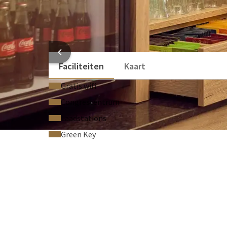
Water in de zaal
Flip-over
Optionele faciliteiten
Privé terras met directe toegang vanuit de z
De zaal Madrid kan gehuurd worden per dagdeel of v
Laser pointer (€ 15,00 per stuk)
HOTEL
Faciliteiten
Kaart
Gratis wifi
Congrescentrum
Laadstations
Green Key