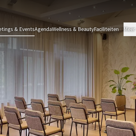
tings & Events
Agenda
Wellness & Beauty
Faciliteiten
Meer