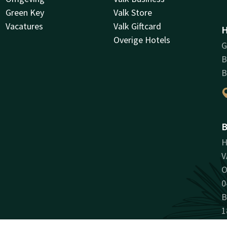
Green Key
Valk Store
Vacatures
Valk Giftcard
H
Overige Hotels
G
B
B
B
H
V
O
0
B
1