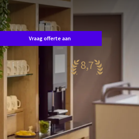
Zaal aanvraag
raag eenvoudig en vrijblijvend een offerte aan en
e nemen spoedig contact op om samen uw
ensen af te stemmen.
Vraag offerte aan
8,7
antastisch
78 reviews