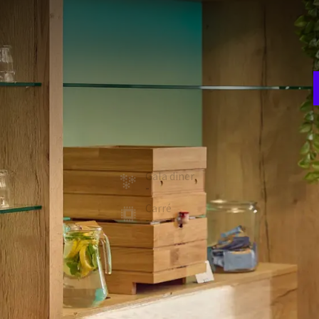
V
w
lkenplafond en sfeervolle verlichting, ideaal voor uw feest
w
er een privéterras.
aciliteiten:
F
room
Theater
40
6
ie
Gala diner
-
t
Carré
-
FACILITEITEN
Zaalverduistering
Beamer