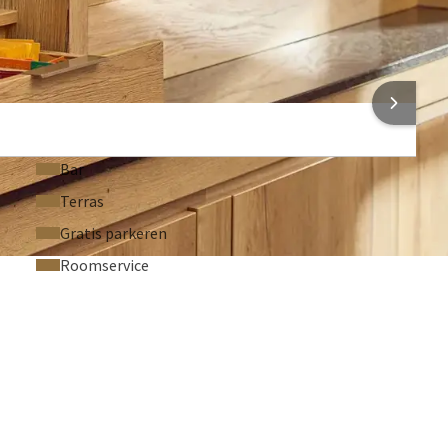
Projectiescherm
aal
oor een hele dag.
Katheder (€ 35,00 per stuk)
 INFORMATIE
Bar
Terras
Gratis parkeren
Roomservice