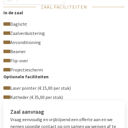
Gratis wifi
-
ZAAL FACILITEITEN
Airconditioning
In de zaal
Elektrische zonwering
Flipchart
Daglicht
Beamer & scherm
Zaalverduistering
HDMI, VGA of Clickshare (USB) aansluiting
Officekit met conferentiebenodigdheden
Airconditioning
Geluidsinstallatie
Beamer
Blocnotes, pennen en meeting mints
Flip-over
Water in de zaal
Terras met directe toegang vanuit de zaal
Projectiescherm
Optionele faciliteiten
De zaal USA kan gehuurd worden per dagdeel of voor een hele
dag. Wanneer u een feest geeft in een van onze zalen wordt er
Laser pointer (€ 15,00 per stuk)
geen zaalhuur aangerekend vanaf 30 personen.
Katheder (€ 35,00 per stuk)
Zaal aanvraag
Vraag eenvoudig en vrijblijvend een offerte aan en we
nemen spoedig contact op om samen uw wensen af te