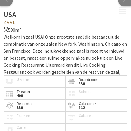
MENU
USA
ZAAL
590m²
Welkom in zaal USA! Onze grootste zaal die bestaat uit de
combinatie van onze zalen New York, Washington, Chicago en
San Francisco. Deze indrukwekkende zaal is recent vernieuwd
en bestaat, naast een ruime oppervlakte nu ook uit een Live
Cooking Restaurant. Uiteraard kan dit Live Cooking
Restaurant ook worden gescheiden van de rest van de zaal,
door middel van verschuifbare wanden. Dit maakt USA een
U-vorm
Boardroom
-
350
zeer multifunctionele zaal.
Theater
School
400
-
Bekijk de plattegrond
!
Receptie
Gala diner
Deze zaal heeft daarnaast alle nodige faciliteiten ter
550
312
beschikking:
Examen
Cabaret
-
-
Veel daglicht
Carré