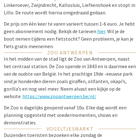
Linkeroever, Zwijndrecht, Kallosluis, Liefkenshoek en stopt in
Lillo. De route wordt hierna omgedraaid gedaan.
De prijs om één keer te varen varieert tussen 1-6 euro. Je hebt
geen abonnement nodig. Bekijk de tarieven
hier
. Wil je de
boot nemen tijdens een fietstocht? Geen probleem, je kan je
fiets gratis meenemen.
ZOO ANTWERPEN
In het midden van de stad ligt de Zoo van Antwerpen, naast
het centraal station. De Zoo opende in 1843 en is daarmee een
van de oudste van België. In het prachtige 19de -eeuwse park
vind je honderden dieren zoals giraffen, olifanten, okapi’s,
gorilla’s en nog veel meer. Neem alvast een kijkje op de
website:
https://www.zooantwerpen.be/nl/
De Zoo is dagelijks geopend vanaf 10u. Elke dag wordt een
planning opgesteld met voedermomenten, shows en
demonstraties.
VOGELTJESMARKT
Duizenden toeristen bezoeken elke zondag de