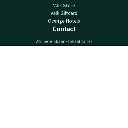
Valk Store
Valk Giftcard
Overige Hotels
Contact
24u bereikbaar - lokaal tarief
+32 3 775 86 23
Bereikbaar via mail
Contact
Account
NL
info@hotelbeveren.be
Boek nu
Hotel Beveren
Gentseweg 280
Beveren-Waas
Beveren
Plan route