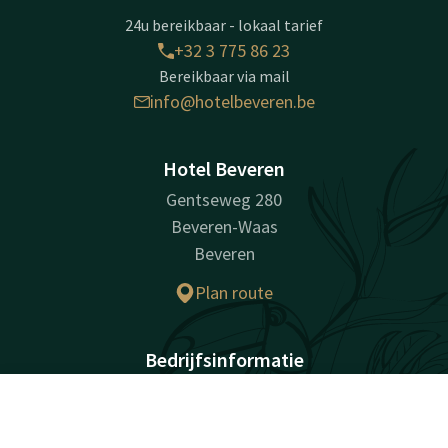
24u bereikbaar - lokaal tarief
+32 3 775 86 23
Bereikbaar via mail
info@hotelbeveren.be
Hotel Beveren
Gentseweg 280
Beveren-Waas
Beveren
Plan route
Bedrijfsinformatie
Handelsnaam: VAN DER VALK BEVEREN NV
Ondernemingsnummer: 0416.325.186
Contact
Account
NL
BTW-nummer: BE0416 325 186