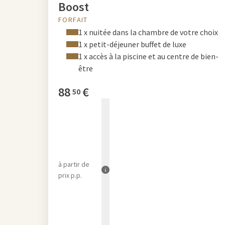
Boost
FORFAIT
1 x nuitée dans la chambre de votre choix
1 x petit-déjeuner buffet de luxe
1 x accès à la piscine et au centre de bien-
être
88
€
50
à partir de
prix p.p.