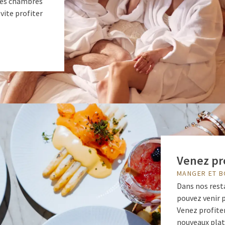
 des chambres
vite profiter
Venez pro
MANGER ET B
Dans nos rest
pouvez venir p
Venez profiter
nouveaux plat