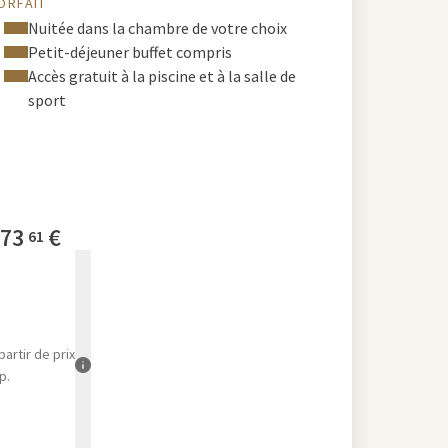
ORFAIT
Nuitée dans la chambre de votre choix
Petit-déjeuner buffet compris
Accès gratuit à la piscine et à la salle de
sport
73
€
61
partir de
prix
p.