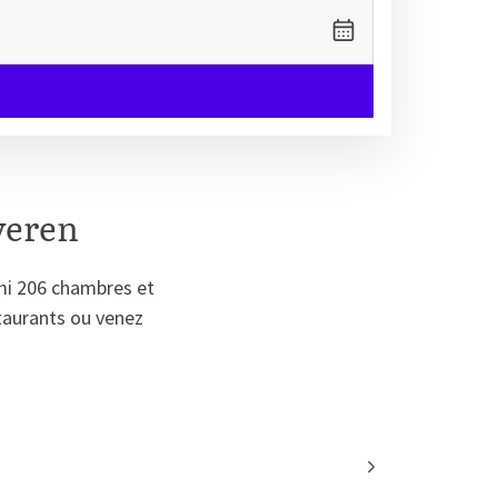
veren
rmi 206 chambres et
staurants ou venez