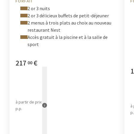
FORFAIT
F
2 or 3 nuits
2 or 3 délicieux buffets de petit-déjeuner
2 menus à trois plats au choix au nouveau
restaurant Nest
Accès gratuit à la piscine et à la salle de
sport
217
€
00
1
à partir de
prix
à 
p.p.
p.