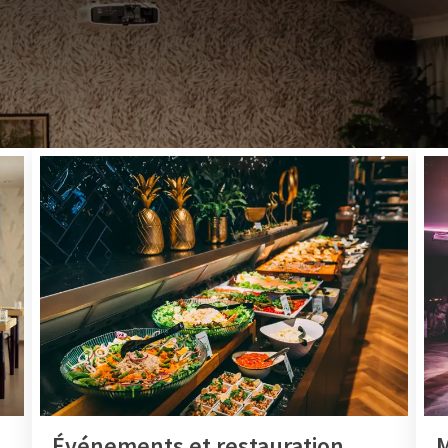
RÉUNIONS, ÉVÉNEMENTS, CONGRÈS ET PLUS
g de la N70, entre Anvers et Saint-Nicolas, se trouve l'hôtel V
allations pour un événement réussi, quelle que soit la taille
vous souhaitons la bienvenue!
Événements et restauration
M