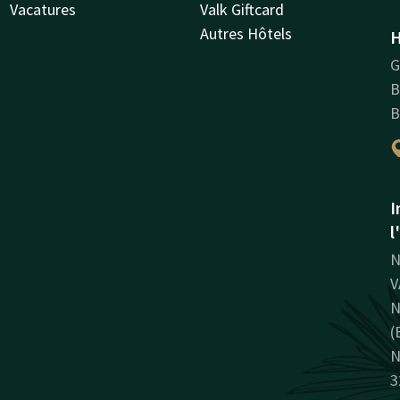
Vacatures
Valk Giftcard
Autres Hôtels
H
G
B
B
I
l
N
V
N
(
N
3