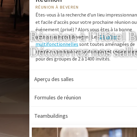
RÉUNION À BEVEREN
Êtes-vous à la recherche d'un lieu impressionna
et facile d'accès pour votre prochaine réunion ou
événement (privé) ? Alors vous êtes à la bonne
Réunion à l'Hôtel 
adresse au Hotel Beveren ! Les
14 salles
multifonctionnelles
sont toutes aménagées de
Découvrez nos salle
manière conviviale et confortable et conviennen
pour des groupes de 2 à 1400 invités.
Aperçu des salles
Formules de réunion
Teambuildings