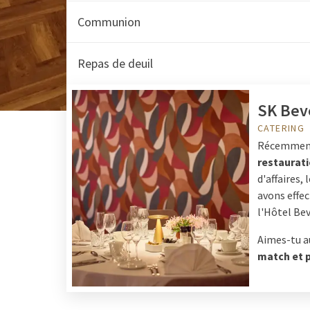
Communion
Repas de deuil
SK Bev
CATERING
Récemment,
restaurat
d'affaires,
avons effe
l'Hôtel Be
Aimes-tu au
match et p