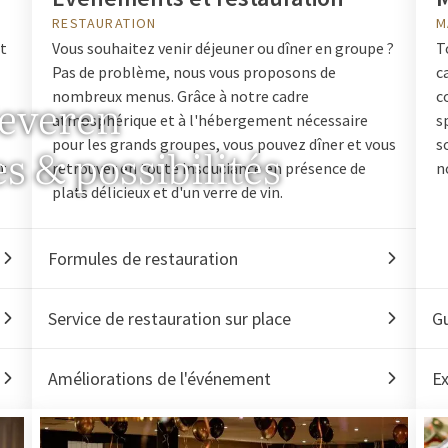
RESTAURATION
M
nt
Vous souhaitez venir déjeuner ou dîner en groupe ?
T
Pas de problème, nous vous proposons de
c
nombreux menus. Grâce à notre cadre
c
Beveren
atmosphérique et à l'hébergement nécessaire
s
pour les grands groupes, vous pouvez dîner et vous
s
s & possibilités
t
retrouver en toute insouciance en présence de
n
plats délicieux et d'un verre de vin.
Formules de restauration
Service de restauration sur place
G
Améliorations de l'événement
E