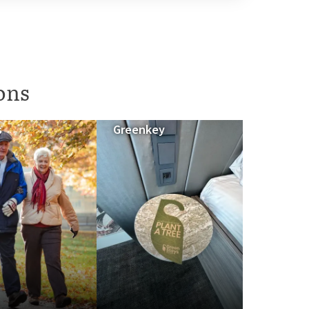
ions
s
Greenkey