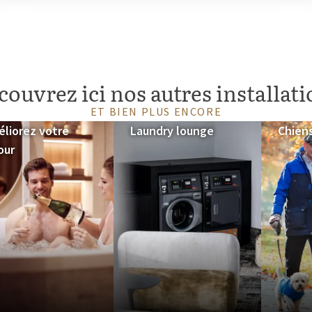
ouvrez ici nos autres installat
ET BIEN PLUS ENCORE
liorez votre
Laundry lounge
Chien
our