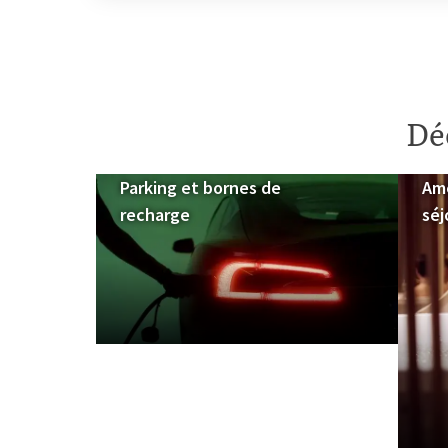
Déc
Parking et bornes de
Amé
recharge
séj