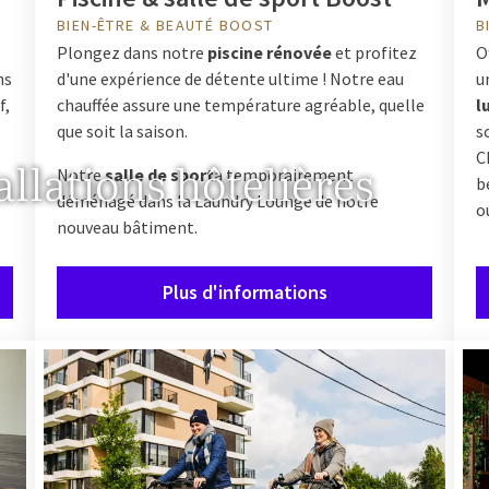
BIEN-ÊTRE & BEAUTÉ BOOST
B
Plongez dans notre
piscine rénovée
et profitez
O
ns
d'une expérience de détente ultime ! Notre eau
u
f,
chauffée assure une température agréable, quelle
l
que soit la saison.
s
C
llations hôtelières
Notre
salle de sport
a temporairement
b
déménagé dans la Laundry Lounge de notre
o
nouveau bâtiment.
Plus d'informations