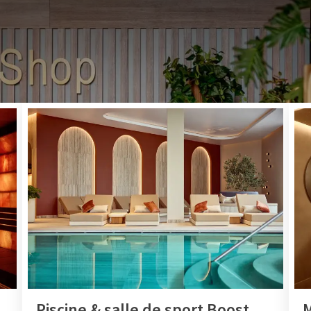
HÔTEL VAN DER VALK BEVEREN
 vous êtes cordialement invité à profiter de nos installation
ez nos installations surprenantes pour rendre votre séjour d
complet que possible.
Piscine & salle de sport Boost
M