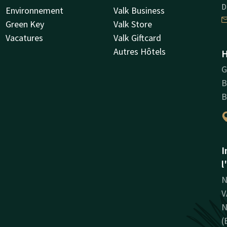
D
Environnement
Valk Business
Green Key
Valk Store
Vacatures
Valk Giftcard
Autres Hôtels
H
G
B
B
I
l
N
V
N
(