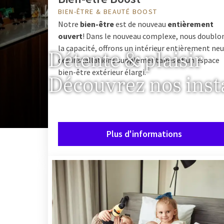
BIEN-ÊTRE & BEAUTÉ BOOST
Notre
bien-être
est de nouveau
entièrement
ouvert
! Dans le nouveau complexe, nous doublo
la capacité, offrons un intérieur entièrement neu
Détente & plaisir
des installations supplémentaires et un espace
bien-être extérieur élargi.
Découvrez nos insta
Plus d'informations