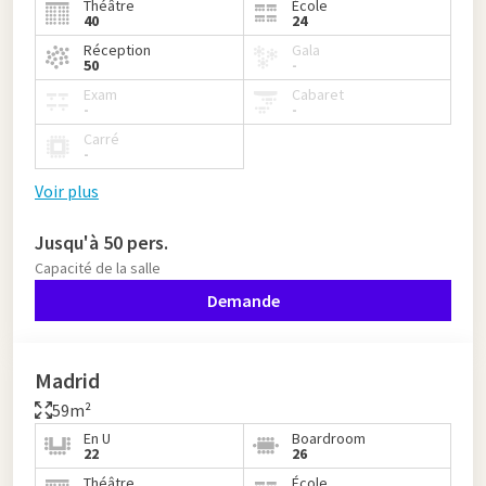
Théâtre
École
40
24
Réception
Gala
50
-
Exam
Cabaret
-
-
Carré
-
Voir plus
Jusqu'à 50 pers.
Capacité de la salle
Demande
Madrid
59m²
En U
Boardroom
22
26
Théâtre
École