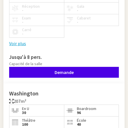
Réception
Gala
-
-
Exam
Cabaret
-
-
Carré
-
Voir plus
Jusqu'à 8 pers.
Capacité de la salle
Demande
Washington
207m²
En U
Boardroom
30
96
Théâtre
École
100
40