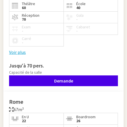
Théâtre
École
60
40
Réception
Gala
70
-
Exam
Cabaret
-
-
Carré
-
Voir plus
Jusqu'à 70 pers.
Capacité de la salle
Demande
Rome
67m²
En U
Boardroom
22
26