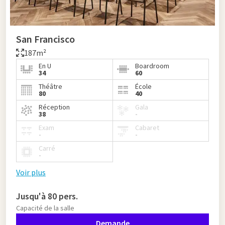
San Francisco
187m²
En U
Boardroom
34
60
Théâtre
École
80
40
Réception
Gala
38
-
Exam
Cabaret
-
-
Carré
-
Voir plus
Jusqu'à 80 pers.
Capacité de la salle
Demande