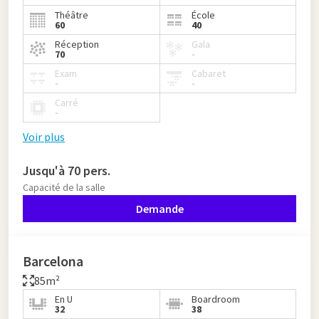
Théâtre
École
60
40
Réception
Gala
70
-
Exam
Cabaret
-
-
Carré
-
Voir plus
Jusqu'à 70 pers.
Capacité de la salle
Demande
Barcelona
85m²
En U
Boardroom
32
38