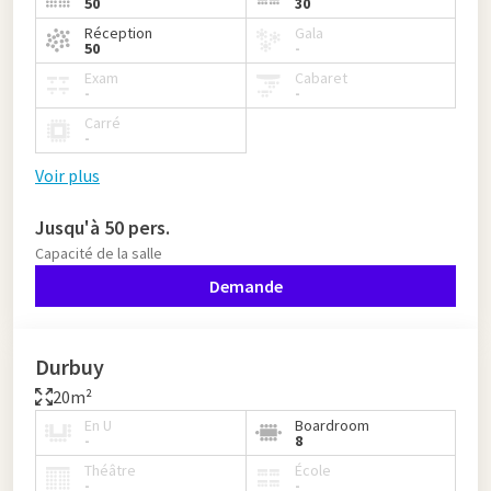
50
30
Réception
Gala
50
-
Exam
Cabaret
-
-
Carré
-
Voir plus
Jusqu'à 50 pers.
Capacité de la salle
Demande
Durbuy
20m²
En U
Boardroom
-
8
Théâtre
École
-
-