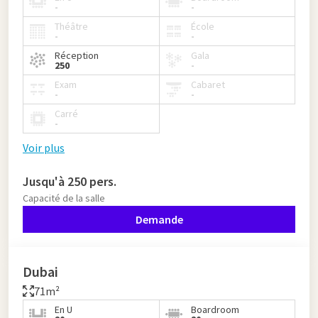
-
-
Théâtre
École
-
-
Réception
Gala
250
-
Exam
Cabaret
-
-
Carré
-
Voir plus
Jusqu'à 250 pers.
Capacité de la salle
Demande
Dubai
71m²
En U
Boardroom