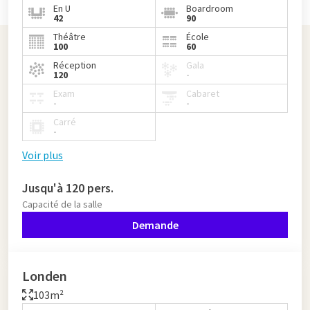
En U
Boardroom
42
90
Théâtre
École
100
60
Réception
Gala
120
-
Exam
Cabaret
-
-
Carré
-
Voir plus
Jusqu'à 120 pers.
Capacité de la salle
Demande
Londen
103m²