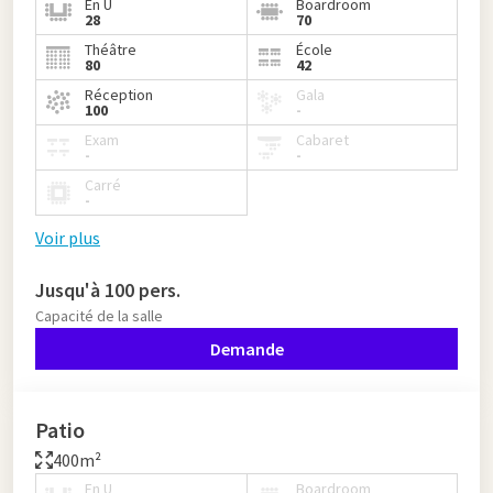
En U
Boardroom
28
70
Théâtre
École
80
42
Réception
Gala
100
-
Exam
Cabaret
-
-
Carré
-
Voir plus
Jusqu'à 100 pers.
Capacité de la salle
Demande
Patio
400m²
En U
Boardroom