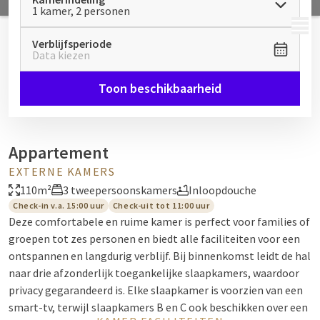
1 kamer, 2 personen
MENU
Verblijfsperiode
Data kiezen
Toon beschikbaarheid
Appartement
EXTERNE KAMERS
110m²
3 tweepersoonskamers
Inloopdouche
Check-in v.a. 15:00 uur
Check-uit tot 11:00 uur
Deze comfortabele en ruime kamer is perfect voor families of
groepen tot zes personen en biedt alle faciliteiten voor een
ontspannen en langdurig verblijf. Bij binnenkomst leidt de hal
naar drie afzonderlijk toegankelijke slaapkamers, waardoor
privacy gegarandeerd is. Elke slaapkamer is voorzien van een
smart-tv, terwijl slaapkamers B en C ook beschikken over een