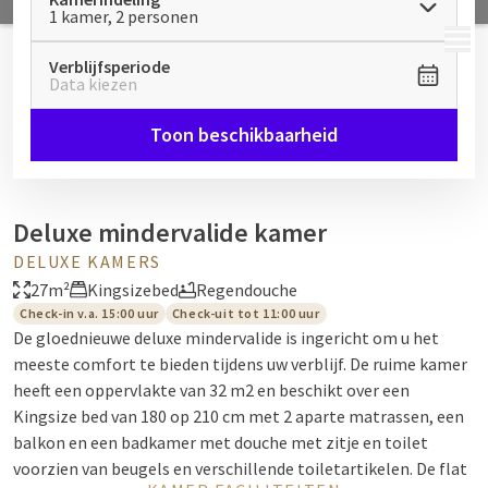
1 kamer, 2 personen
MENU
Verblijfsperiode
Data kiezen
Toon beschikbaarheid
Deluxe mindervalide kamer
DELUXE KAMERS
27m²
Kingsizebed
Regendouche
Check-in v.a. 15:00 uur
Check-uit tot 11:00 uur
De gloednieuwe deluxe mindervalide is ingericht om u het
meeste comfort te bieden tijdens uw verblijf. De ruime kamer
heeft een oppervlakte van 32 m2 en beschikt over een
Kingsize bed van 180 op 210 cm met 2 aparte matrassen, een
balkon en een badkamer met douche met zitje en toilet
voorzien van beugels en verschillende toiletartikelen. De flat