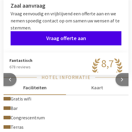
hele dag. Wanneer u een feest geeft in een van onze zalen
Zaal aanvraag
wordt er geen zaalhuur aangerekend vanaf 30 personen.
Vraag eenvoudig en vrijblijvend een offerte aan en we
nemen spoedig contact op om samen uw wensen af te
stemmen.
Vraag offerte aan
8,7
Fantastisch
678 reviews
HOTEL INFORMATIE
Faciliteiten
Kaart
Gratis wifi
Bar
Congrescentrum
Terras