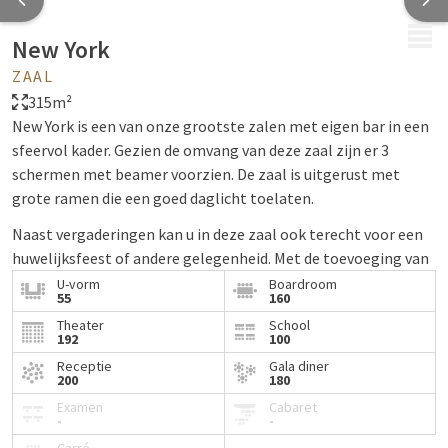
MENU
New York
ZAAL
315m²
New York is een van onze grootste zalen met eigen bar in een
sfeervol kader. Gezien de omvang van deze zaal zijn er 3
schermen met beamer voorzien. De zaal is uitgerust met
grote ramen die een goed daglicht toelaten.
Naast vergaderingen kan u in deze zaal ook terecht voor een
huwelijksfeest of andere gelegenheid. Met de toevoeging van
de sterrenhemel valt deze zaal bij veel gasten in de smaak.
U-vorm
Boardroom
55
160
Ook is zaal New York voorzien van andere sfeervolle spots die
Theater
School
naar kleur kunnen aangepast worden, steeds leuk wanneer u
192
100
met een thema werkt.
Receptie
Gala diner
200
180
Bekijk de plattegrond
Examen
Cabaret
-
-
Onze zalen beschikken standaard over de volgende