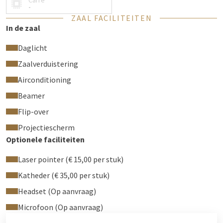
Carré
faciliteiten:
-
ZAAL FACILITEITEN
Veel daglicht
In de zaal
Sfeerverlichting
Gratis wifi
Daglicht
Airconditioning
Zaalverduistering
Elektrische zonwering
Flipchart
Airconditioning
Beamer & scherm
Beamer
HDMI, VGA of Clickshare (USB) aansluiting
Flip-over
Officekit met conferentiebenodigdheden
Geluidsinstallatie
Projectiescherm
Blocnotes, pennen en meeting mints
Optionele faciliteiten
Water in de zaal
Laser pointer (€ 15,00 per stuk)
Extra faciliteiten (prijs op aanvraag):
Katheder (€ 35,00 per stuk)
Handheld + headset
Headset (Op aanvraag)
Draadloze micro
Microfoon (Op aanvraag)
De zaal New York kan gehuurd worden per dagdeel of voor een