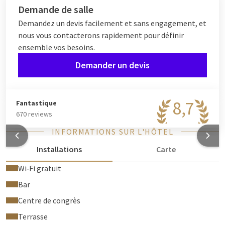
La salle New York peut être louée à la journée ou pour une
Demande de salle
journée entière. Lorsque vous organisez une fête dans l'une de
Demandez un devis facilement et sans engagement, et
nos salles, aucune location de salle ne vous sera facturée à
nous vous contacterons rapidement pour définir
partir de 30 personnes.
ensemble vos besoins.
Demander un devis
8,7
Fantastique
670 reviews
INFORMATIONS SUR L'HÔTEL
Installations
Carte
Wi‑Fi gratuit
Bar
Centre de congrès
Terrasse