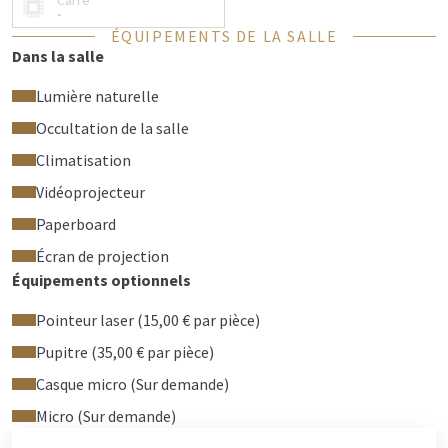
Carré
Nos chambres disposent des équipements suivants en
-
standard :
ÉQUIPEMENTS DE LA SALLE
Dans la salle
Beaucoup de lumière du jour
Éclairage d'ambiance
Lumière naturelle
Wifi gratuit
Occultation de la salle
Climatisation
Stores solaires électriques
Climatisation
Tableau à feuilles mobiles
Vidéoprojecteur
Beamer & écran
Paperboard
Connexion HDMI, VGA ou Clickshare (USB)
Kit de bureau avec équipement de conférence
Écran de projection
Système de sonorisation
Équipements optionnels
Blocs-notes, stylos et menthes
Pointeur laser (15,00 € par pièce)
Eau dans la pièce
Pupitre (35,00 € par pièce)
Installations supplémentaires (prix sur demande)
Casque micro (Sur demande)
Portable + casque
Micro (Sur demande)
Microphone sans fil