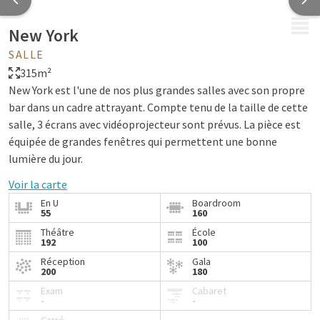
MENU
New York
SALLE
315m²
New York est l'une de nos plus grandes salles avec son propre
bar dans un cadre attrayant. Compte tenu de la taille de cette
salle, 3 écrans avec vidéoprojecteur sont prévus. La pièce est
équipée de grandes fenêtres qui permettent une bonne
lumière du jour.
Voir la carte
En U
Boardroom
Outre les réunions, cette salle est également adaptée aux
55
160
mariages et autres occasions. Avec l'ajout du ciel étoilé, cette
Théâtre
École
192
100
chambre est appréciée par de nombreux clients. La salle New
York est également équipée d'autres projecteurs d'ambiance
Réception
Gala
200
180
qui peuvent être réglés en fonction de la couleur, ce qui est
Exam
Cabaret
toujours agréable lorsqu'on travaille sur un thème.
-
-