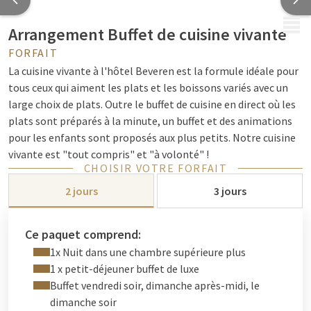
MENU
Arrangement Buffet de cuisine vivante
FORFAIT
La cuisine vivante à l'hôtel Beveren est la formule idéale pour
tous ceux qui aiment les plats et les boissons variés avec un
large choix de plats. Outre le buffet de cuisine en direct où les
plats sont préparés à la minute, un buffet et des animations
pour les enfants sont proposés aux plus petits. Notre cuisine
vivante est "tout compris" et "à volonté" !
CHOISIR VOTRE FORFAIT
Que peut-on attendre de arrangement buffet de cuising
2 jours
3 jours
vivante?
Bar à salades très complet avec diverses salades et
Ce paquet comprend:
vinaigrettes
1x Nuit dans une chambre supérieure plus
Buffet d'entrées avec, entre autres, un assortiment de
1 x petit-déjeuner buffet de luxe
poissons fumés, carpaccio, choix de différents types de
Buffet vendredi soir, dimanche après-midi, le
charcuterie & pain, soupes fraîches,...
dimanche soir
Choix de 3 woks différents que nos chefs préparent sur