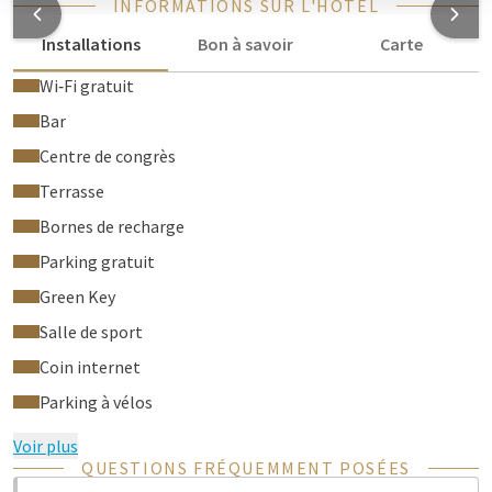
INFORMATIONS SUR L'HÔTEL
des installations supplémentaires et un vaste espace
Installations
Bon à savoir
Carte
extérieur.
Ces installations ne sont pas incluses et peuvent être
Wi‑Fi gratuit
réservées moyennant un supplément via
Bar
https://www.boostwellness.be/
.
Ou sur demande via
info@hotelbeveren.be
Centre de congrès
.
Terrasse
Bornes de recharge
Parking gratuit
Green Key
Salle de sport
Coin internet
Parking à vélos
Voir plus
QUESTIONS FRÉQUEMMENT POSÉES