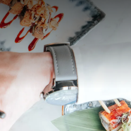
partir de
prix
p.
Disposition de la chambre
1 chambre, 2 personnes
Forfait
2 jours
Durée du séjour
Choisissez des dates