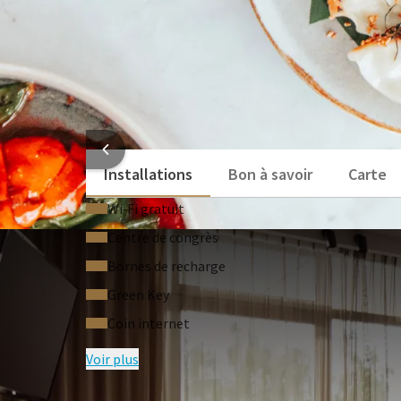
INFORMATI
Installations
Bon à savoir
Carte
Wi‑Fi gratuit
Centre de congrès
Bornes de recharge
Green Key
Coin internet
Voir plus
QUESTIONS F