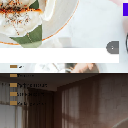
M
6
ONS SUR L'HÔTEL
Bar
Terrasse
Parking gratuit
Salle de sport
Parking à vélos
RÉQUEMMENT POSÉES