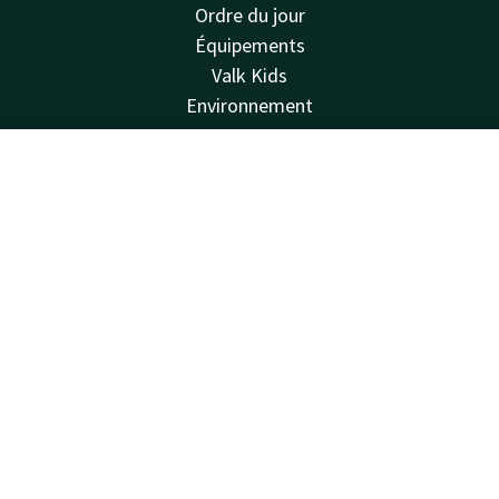
Ordre du jour
Équipements
Valk Kids
Environnement
Green Key
Vacatures
Contact
Compte
FR
Van der Valk
Réserver
Van der Valk
Valk Deals
Valk Life
Valk Business
Valk Store
Valk Giftcard
Autres Hôtels
Contacter