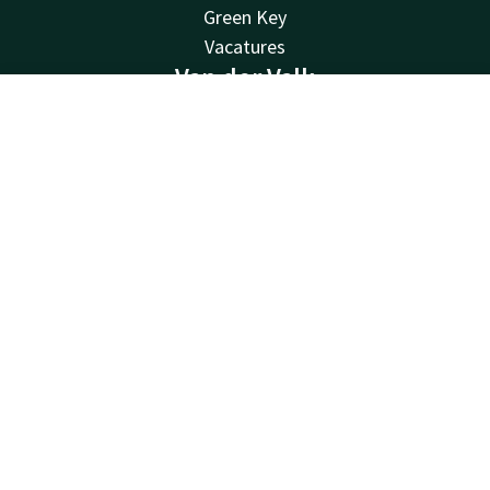
Green Key
Vacatures
Van der Valk
Van der Valk
Contact
Compte
FR
Valk Deals
Réserver
Valk Life
Valk Business
Valk Store
Valk Giftcard
Autres Hôtels
Contacter
Disponible au téléphone 24h/24 au tarif local
+32 3 775 86 23
Disponible par e-mail
info@hotelbeveren.be