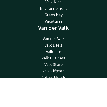
Valk Kids
Environnement
Green Key
Vacatures
Van der Valk
Van der Valk
Valk Deals
Valk Life
Valk Business
Valk Store
Valk Giftcard
Autres Hôtels
Contacter
Contact
Compte
FR
Disponible au téléphone 24h/24 au tarif local
Réserver
+32 3 775 86 23
Disponible par e-mail