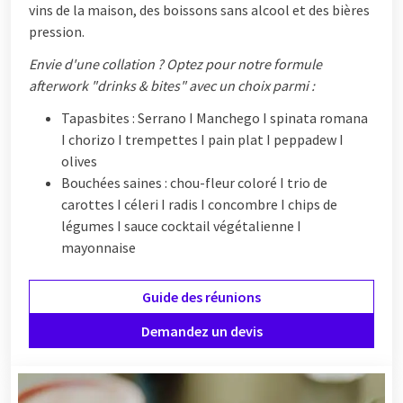
vins de la maison, des boissons sans alcool et des bières
pression.
Envie d'une collation ? Optez pour notre formule
afterwork "drinks & bites" avec un choix parmi :
Tapasbites : Serrano I Manchego I spinata romana
I chorizo I trempettes I pain plat I peppadew I
olives
Bouchées saines : chou-fleur coloré I trio de
carottes I céleri I radis I concombre I chips de
légumes I sauce cocktail végétalienne I
mayonnaise
Guide des réunions
Demandez un devis