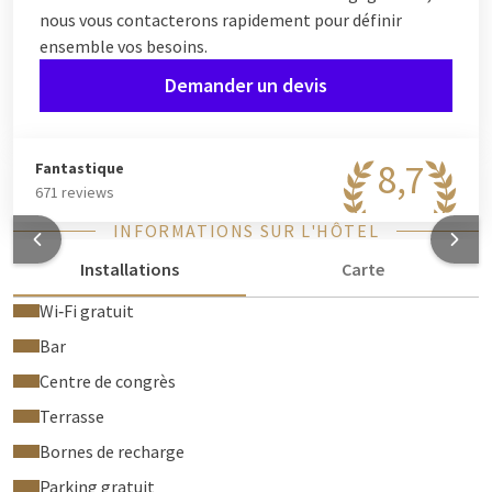
nous vous contacterons rapidement pour définir
ensemble vos besoins.
Demander un devis
8,7
Fantastique
671 reviews
INFORMATIONS SUR L'HÔTEL
Installations
Carte
Wi‑Fi gratuit
Bar
Centre de congrès
Terrasse
Bornes de recharge
Parking gratuit