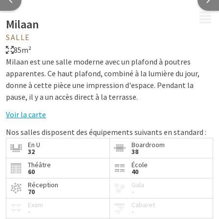
MENU
Milaan
SALLE
85m²
Milaan est une salle moderne avec un plafond à poutres
apparentes. Ce haut plafond, combiné à la lumière du jour,
donne à cette pièce une impression d'espace. Pendant la
pause, il y a un accès direct à la terrasse.
Voir la carte
Nos salles disposent des équipements suivants en standard :
En U
Boardroom
Beaucoup de lumière du jour
32
38
Wifi gratuit
Théâtre
École
60
40
Climatisation
Éclipse solaire
Réception
Gala
70
-
Tableau à feuilles mobiles
Exam
Cabaret
Beamer & écran
-
-