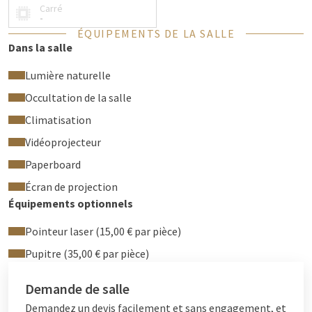
Connexion HDMI, VGA ou Clickshare (USB)
Carré
Kit de bureau avec équipement de conférence
-
ÉQUIPEMENTS DE LA SALLE
Système de sonorisation
Dans la salle
Blocs-notes, stylos et menthes de réunion
Eau dans la pièce
Lumière naturelle
Terrasse avec accès direct depuis la chambre
Occultation de la salle
La salle Milaan peut être louée à la journée ou pour une
Climatisation
journée entière.
Vidéoprojecteur
Paperboard
Écran de projection
Équipements optionnels
Pointeur laser (15,00 € par pièce)
Pupitre (35,00 € par pièce)
Demande de salle
Demandez un devis facilement et sans engagement, et