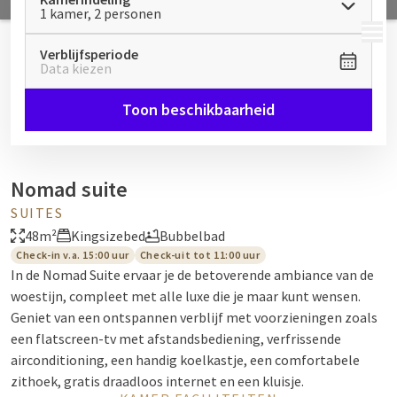
1 kamer, 2 personen
MENU
Verblijfsperiode
Data kiezen
Toon beschikbaarheid
Nomad suite
SUITES
48m²
Kingsizebed
Bubbelbad
Check-in v.a. 15:00 uur
Check-uit tot 11:00 uur
In de Nomad Suite ervaar je de betoverende ambiance van de
woestijn, compleet met alle luxe die je maar kunt wensen.
Geniet van een ontspannen verblijf met voorzieningen zoals
een flatscreen-tv met afstandsbediening, verfrissende
airconditioning, een handig koelkastje, een comfortabele
zithoek, gratis draadloos internet en een kluisje.