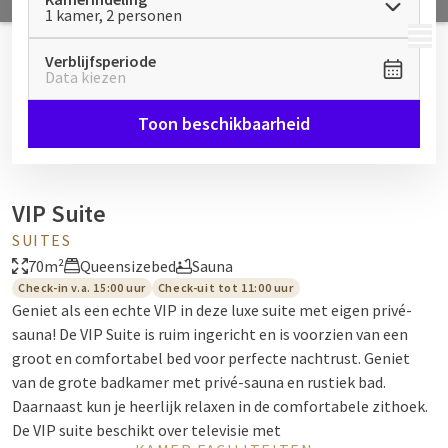
1 kamer, 2 personen
MENU
Verblijfsperiode
Data kiezen
Toon beschikbaarheid
VIP Suite
SUITES
70m²
Queensizebed
Sauna
Check-in v.a. 15:00 uur
Check-uit tot 11:00 uur
Geniet als een echte VIP in deze luxe suite met eigen privé-
sauna! De VIP Suite is ruim ingericht en is voorzien van een
groot en comfortabel bed voor perfecte nachtrust. Geniet
van de grote badkamer met privé-sauna en rustiek bad.
Daarnaast kun je heerlijk relaxen in de comfortabele zithoek.
De VIP suite beschikt over televisie met