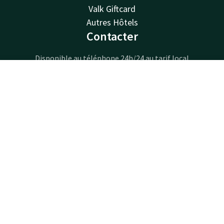
Valk Giftcard
Autres Hôtels
Contacter
Disponible au téléphone 24h/24 au tarif local
+32 3 775 86 23
Contact
Compte
FR
Disponible par e-mail
info@hotelbeveren.be
Réserver
Hotel Beveren
Gentseweg 280
Beveren-Waas
Beveren
Calculer un itinéraire