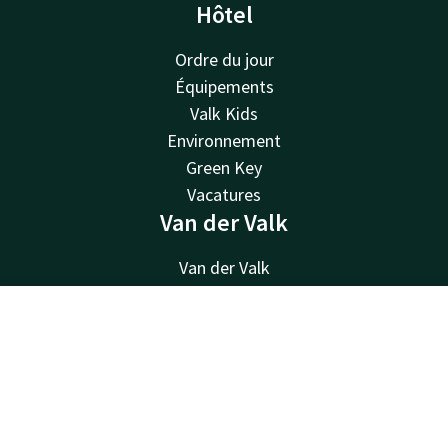
Hôtel
Ordre du jour
Équipements
Valk Kids
Environnement
Green Key
Vacatures
Van der Valk
Van der Valk
Valk Deals
Valk Life
Contact
Compte
FR
Valk Business
Valk Store
Réserver
Valk Giftcard
Autres Hôtels